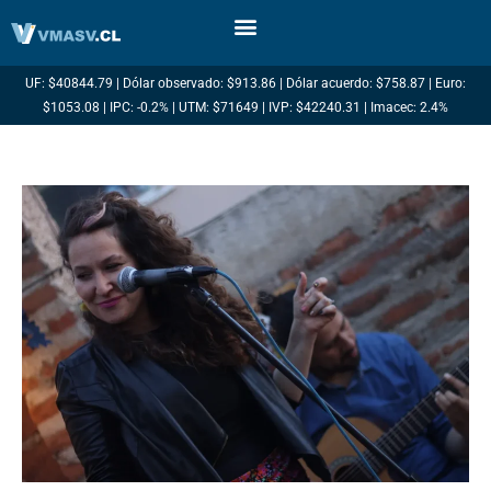
Ir
al
contenido
UF: $40844.79 | Dólar observado: $913.86 | Dólar acuerdo: $758.87 | Euro:
$1053.08 | IPC: -0.2% | UTM: $71649 | IVP: $42240.31 | Imacec: 2.4%