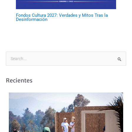
Fondos Cultura 2027: Verdades y Mitos Tras la
Desinformación
B
u
s
Recientes
c
a
r
p
o
r
: