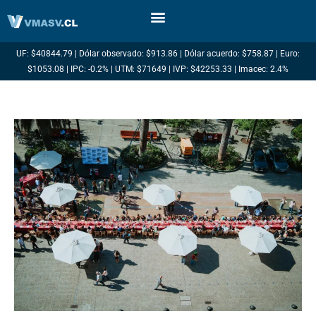
Ir
al
contenido
UF: $40844.79 | Dólar observado: $913.86 | Dólar acuerdo: $758.87 | Euro:
$1053.08 | IPC: -0.2% | UTM: $71649 | IVP: $42253.33 | Imacec: 2.4%