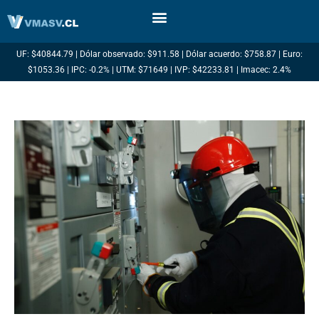
Ir
al
contenido
UF: $40844.79 | Dólar observado: $911.58 | Dólar acuerdo: $758.87 | Euro:
$1053.36 | IPC: -0.2% | UTM: $71649 | IVP: $42233.81 | Imacec: 2.4%