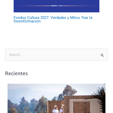
Fondos Cultura 2027: Verdades y Mitos Tras la
Desinformación
B
u
s
Recientes
c
a
r
p
o
r