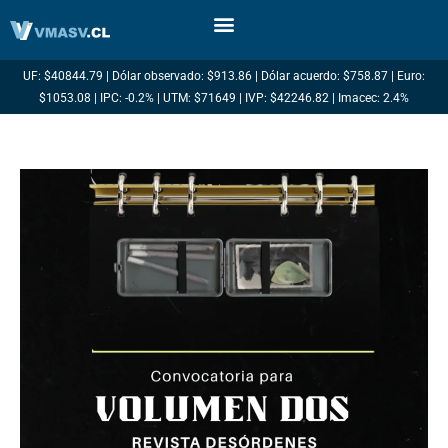
Ir
al
contenido
UF: $40844.79 | Dólar observado: $913.86 | Dólar acuerdo: $758.87 | Euro:
$1053.08 | IPC: -0.2% | UTM: $71649 | IVP: $42246.82 | Imacec: 2.4%