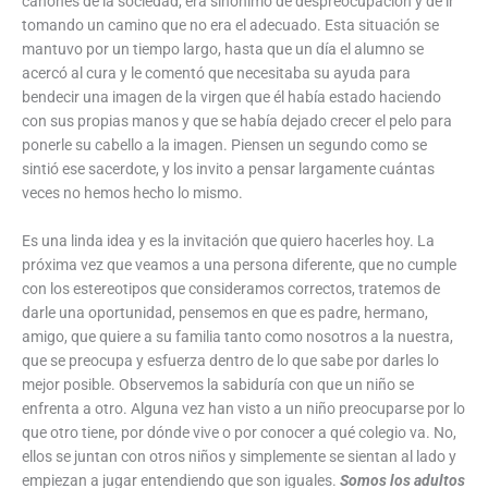
cánones de la sociedad, era sinónimo de despreocupación y de ir
tomando un camino que no era el adecuado. Esta situación se
mantuvo por un tiempo largo, hasta que un día el alumno se
acercó al cura y le comentó que necesitaba su ayuda para
bendecir una imagen de la virgen que él había estado haciendo
con sus propias manos y que se había dejado crecer el pelo para
ponerle su cabello a la imagen. Piensen un segundo como se
sintió ese sacerdote, y los invito a pensar largamente cuántas
veces no hemos hecho lo mismo.
Es una linda idea y es la invitación que quiero hacerles hoy. La
próxima vez que veamos a una persona diferente, que no cumple
con los estereotipos que consideramos correctos, tratemos de
darle una oportunidad, pensemos en que es padre, hermano,
amigo, que quiere a su familia tanto como nosotros a la nuestra,
que se preocupa y esfuerza dentro de lo que sabe por darles lo
mejor posible. Observemos la sabiduría con que un niño se
enfrenta a otro. Alguna vez han visto a un niño preocuparse por lo
que otro tiene, por dónde vive o por conocer a qué colegio va. No,
ellos se juntan con otros niños y simplemente se sientan al lado y
empiezan a jugar entendiendo que son iguales.
Somos los adultos