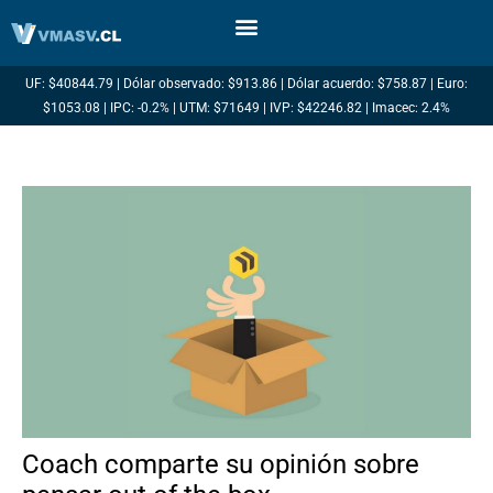
Ir
al
contenido
UF: $40844.79 | Dólar observado: $913.86 | Dólar acuerdo: $758.87 | Euro:
$1053.08 | IPC: -0.2% | UTM: $71649 | IVP: $42246.82 | Imacec: 2.4%
Coach comparte su opinión sobre