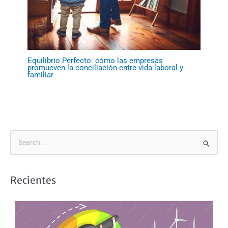
Equilibrio Perfecto: cómo las empresas
promueven la conciliación entre vida laboral y
familiar
B
u
s
Recientes
c
a
r
p