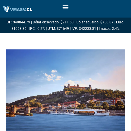
Ir
al
contenido
UF: $40844.79 | Dólar observado: $911.58 | Dólar acuerdo: $758.87 | Euro:
$1053.36 | IPC: -0.2% | UTM: $71649 | IVP: $42233.81 | Imacec: 2.4%