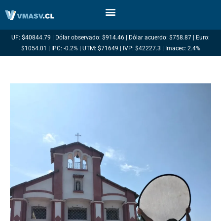
Ir
al
contenido
UF: $40844.79 | Dólar observado: $914.46 | Dólar acuerdo: $758.87 | Euro:
$1054.01 | IPC: -0.2% | UTM: $71649 | IVP: $42227.3 | Imacec: 2.4%