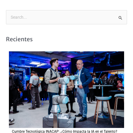
B
u
s
Recientes
c
a
r
p
o
r
:
Cumbre Tecnológica INACAP: ¿Cómo Impacta la IA en el Talento?