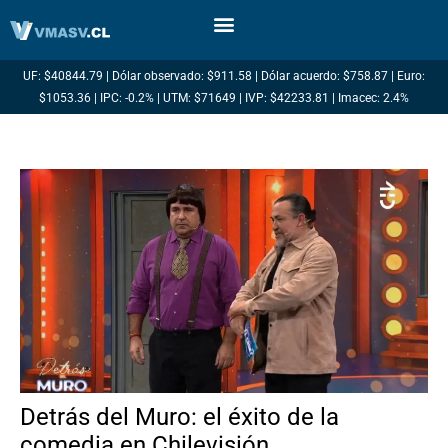
Ir
al
contenido
UF: $40844.79 | Dólar observado: $911.58 | Dólar acuerdo: $758.87 | Euro:
$1053.36 | IPC: -0.2% | UTM: $71649 | IVP: $42233.81 | Imacec: 2.4%
Detrás del Muro: el éxito de la
comedia en Chilevisión