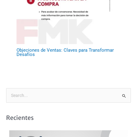
Objeciones de Ventas: Claves para Transformar
Desafíos
B
u
s
Recientes
c
a