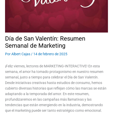
Día de San Valentín: Resumen
Semanal de Marketing
Por
Albert Cajas
/
14 de febrero de 2025
¡Feliz viernes, lectores de MARKETING-INTERACTIVE! En esta
semana, el amor ha tomado protagonismo en nuestro resumen
semanal, justo a tiempo para celebrar el Día de San Valentín.
Desde iniciativas creativas hasta estudios de consumo, hemos
cubierto diversas historias que reflejan cómo las marcas se están
adaptando a la temporada del amor. En este resumen,
profundizaremos en las campañas más llamativas y las
tendencias que están emergiendo en la industria, demostrando
que el marketing puede ser tanto estratégico como emocional.