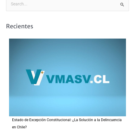
B
u
s
Recientes
c
a
r
p
o
r
:
Estado de Excepción Constitucional: ¿La Solución a la Delincuencia
en Chile?