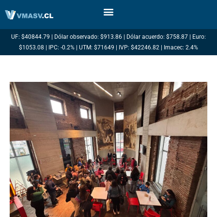
Ir
al
contenido
UF: $40844.79 | Dólar observado: $913.86 | Dólar acuerdo: $758.87 | Euro:
$1053.08 | IPC: -0.2% | UTM: $71649 | IVP: $42246.82 | Imacec: 2.4%