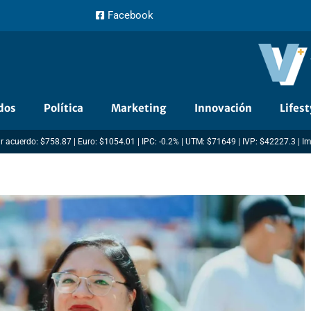
Facebook
dos
Política
Marketing
Innovación
Lifest
r acuerdo: $758.87 | Euro: $1054.01 | IPC: -0.2% | UTM: $71649 | IVP: $42227.3 | I