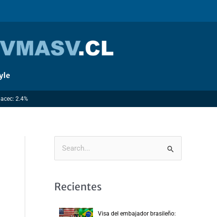
yle
macec: 2.4%
B
u
s
Recientes
c
a
Visa del embajador brasileño: