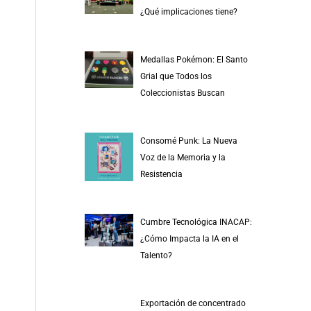
r
¿Qué implicaciones tiene?
p
o
Medallas Pokémon: El Santo
r
Grial que Todos los
:
Coleccionistas Buscan
Consomé Punk: La Nueva
Voz de la Memoria y la
Resistencia
Cumbre Tecnológica INACAP:
¿Cómo Impacta la IA en el
Talento?
Exportación de concentrado