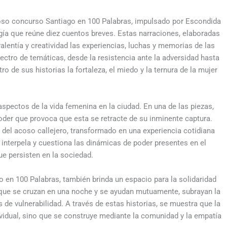
gioso concurso Santiago en 100 Palabras, impulsado por Escondida
gía que reúne diez cuentos breves. Estas narraciones, elaboradas
valentía y creatividad las experiencias, luchas y memorias de las
ctro de temáticas, desde la resistencia ante la adversidad hasta
ro de sus historias la fortaleza, el miedo y la ternura de la mujer
aspectos de la vida femenina en la ciudad. En una de las piezas,
oder que provoca que esta se retracte de su inminente captura.
o del acoso callejero, transformado en una experiencia cotidiana
 interpela y cuestiona las dinámicas de poder presentes en el
e persisten en la sociedad.
o en 100 Palabras, también brinda un espacio para la solidaridad
que se cruzan en una noche y se ayudan mutuamente, subrayan la
de vulnerabilidad. A través de estas historias, se muestra que la
vidual, sino que se construye mediante la comunidad y la empatía