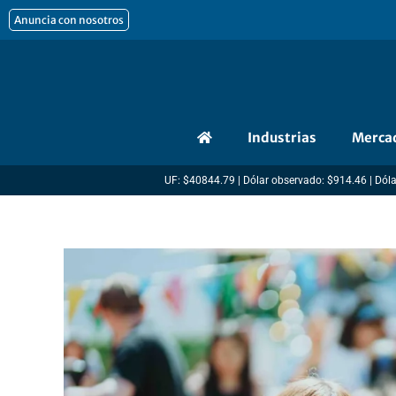
Ir
Anuncia con nosotros
al
contenido
Industrias
Merca
UF: $40844.79 | Dólar observado: $914.46 | Dóla