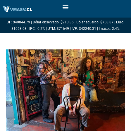
Ir
al
contenido
UF: $40844.79 | Dólar observado: $913.86 | Dólar acuerdo: $758.87 | Euro:
$1053.08 | IPC: -0.2% | UTM: $71649 | IVP: $42240.31 | Imacec: 2.4%