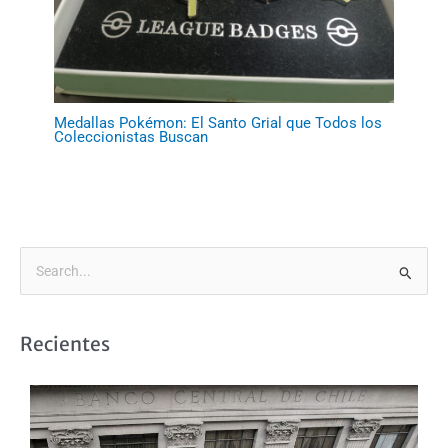
Medallas Pokémon: El Santo Grial que Todos los
Coleccionistas Buscan
B
u
s
Recientes
c
a
r
p