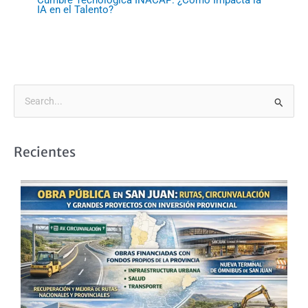
IA en el Talento?
B
u
s
Recientes
c
a
r
p
o
r
: