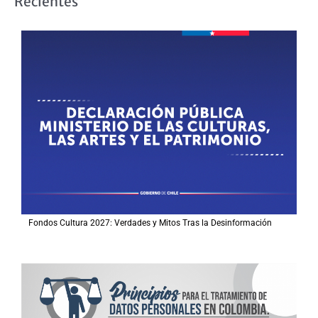
Recientes
c
a
r
p
o
r
:
Fondos Cultura 2027: Verdades y Mitos Tras la Desinformación