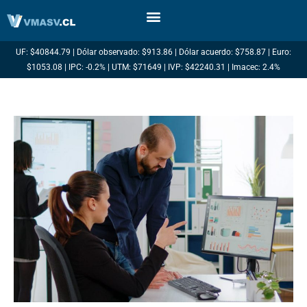
Ir
al
contenido
UF: $40844.79 | Dólar observado: $913.86 | Dólar acuerdo: $758.87 | Euro:
$1053.08 | IPC: -0.2% | UTM: $71649 | IVP: $42240.31 | Imacec: 2.4%