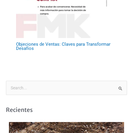
Objeciones de Ventas: Claves para Transformar
Desafíos
B
u
s
Recientes
c
a
r