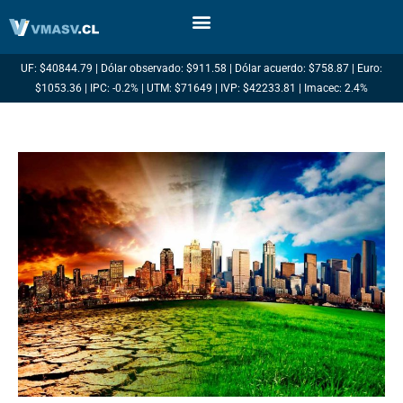
Ir
al
contenido
UF: $40844.79 | Dólar observado: $911.58 | Dólar acuerdo: $758.87 | Euro:
$1053.36 | IPC: -0.2% | UTM: $71649 | IVP: $42233.81 | Imacec: 2.4%