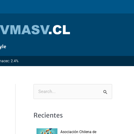
yle
Imacec: 2.4%
B
u
s
Recientes
c
a
Asociación Chilena de