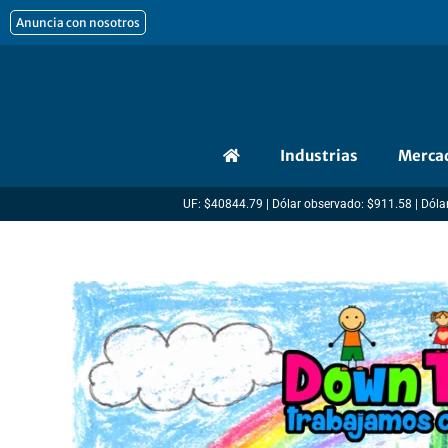
Ir
Anuncia con nosotros
al
contenido
Industrias
Merca
UF: $40844.79 | Dólar observado: $911.58 | Dólar