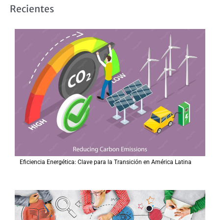
s
Recientes
c
a
r
p
o
r
:
Eficiencia Energética: Clave para la Transición en América Latina