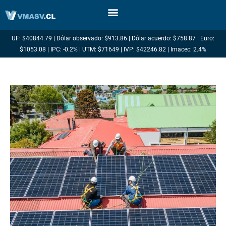
Ir
al
contenido
UF: $40844.79 | Dólar observado: $913.86 | Dólar acuerdo: $758.87 | Euro:
$1053.08 | IPC: -0.2% | UTM: $71649 | IVP: $42246.82 | Imacec: 2.4%