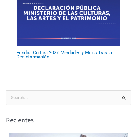
Fondos Cultura 2027: Verdades y Mitos Tras la
Desinformación
B
u
s
Recientes
c
a