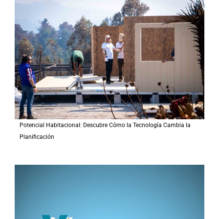
r
p
o
r
:
Potencial Habitacional: Descubre Cómo la Tecnología Cambia la
Planificación