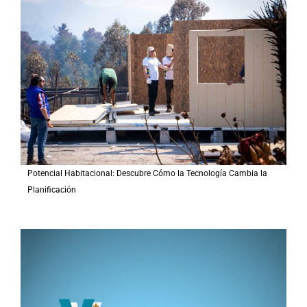
r
p
o
r
:
Potencial Habitacional: Descubre Cómo la Tecnología Cambia la
Planificación