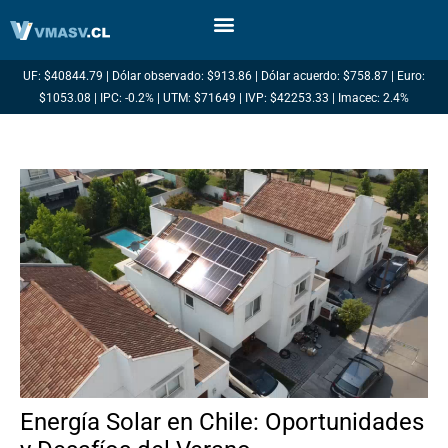
Ir
al
contenido
UF: $40844.79 | Dólar observado: $913.86 | Dólar acuerdo: $758.87 | Euro:
$1053.08 | IPC: -0.2% | UTM: $71649 | IVP: $42253.33 | Imacec: 2.4%
Energía Solar en Chile: Oportunidades