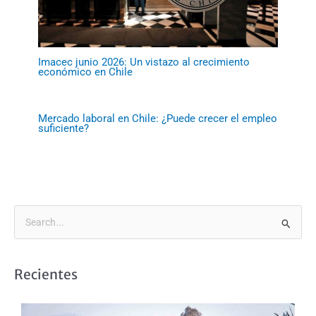
Imacec junio 2026: Un vistazo al crecimiento
económico en Chile
Mercado laboral en Chile: ¿Puede crecer el empleo
suficiente?
B
u
s
Recientes
c
a