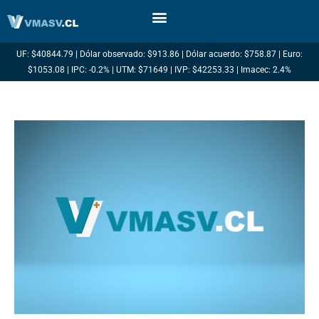
Ir
al
contenido
UF: $40844.79 | Dólar observado: $913.86 | Dólar acuerdo: $758.87 | Euro:
$1053.08 | IPC: -0.2% | UTM: $71649 | IVP: $42253.33 | Imacec: 2.4%