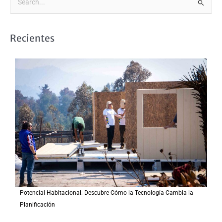
B
u
s
Recientes
c
a
r
p
o
r
:
Potencial Habitacional: Descubre Cómo la Tecnología Cambia la
Planificación