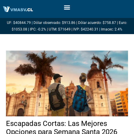
Ir
al
contenido
UF: $40844.79 | Dólar observado: $913.86 | Dólar acuerdo: $758.87 | Euro:
$1053.08 | IPC: -0.2% | UTM: $71649 | IVP: $42240.31 | Imacec: 2.4%
Escapadas Cortas: Las Mejores
Opciones para Semana Santa 2026