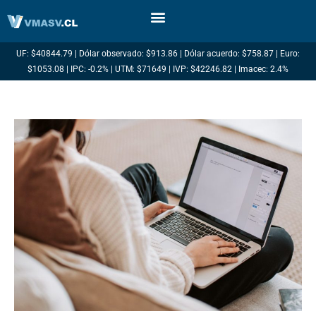
Ir
al
contenido
UF: $40844.79 | Dólar observado: $913.86 | Dólar acuerdo: $758.87 | Euro:
$1053.08 | IPC: -0.2% | UTM: $71649 | IVP: $42246.82 | Imacec: 2.4%