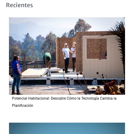
s
Recientes
c
a
r
p
o
r
:
Potencial Habitacional: Descubre Cómo la Tecnología Cambia la
Planificación