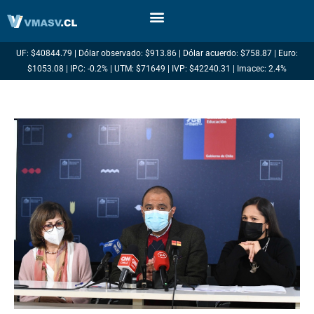
Ir
al
contenido
UF: $40844.79 | Dólar observado: $913.86 | Dólar acuerdo: $758.87 | Euro:
$1053.08 | IPC: -0.2% | UTM: $71649 | IVP: $42240.31 | Imacec: 2.4%