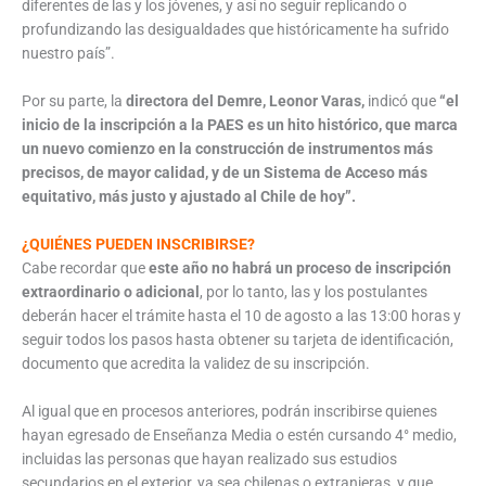
diferentes de las y los jóvenes, y así no seguir replicando o
profundizando las desigualdades que históricamente ha sufrido
nuestro país”.
Por su parte, la
directora del Demre, Leonor Varas,
indicó que
“el
inicio de la inscripción a la PAES es un hito histórico, que marca
un nuevo comienzo en la construcción de instrumentos más
precisos, de mayor calidad, y de un Sistema de Acceso más
equitativo, más justo y ajustado al Chile de hoy”.
¿QUIÉNES PUEDEN INSCRIBIRSE?
Cabe recordar que
este año no habrá un proceso de inscripción
extraordinario o adicional
, por lo tanto, las y los postulantes
deberán hacer el trámite hasta el 10 de agosto a las 13:00 horas y
seguir todos los pasos hasta obtener su tarjeta de identificación,
documento que acredita la validez de su inscripción.
Al igual que en procesos anteriores, podrán inscribirse quienes
hayan egresado de Enseñanza Media o estén cursando 4° medio,
incluidas las personas que hayan realizado sus estudios
secundarios en el exterior, ya sea chilenas o extranjeras, y que