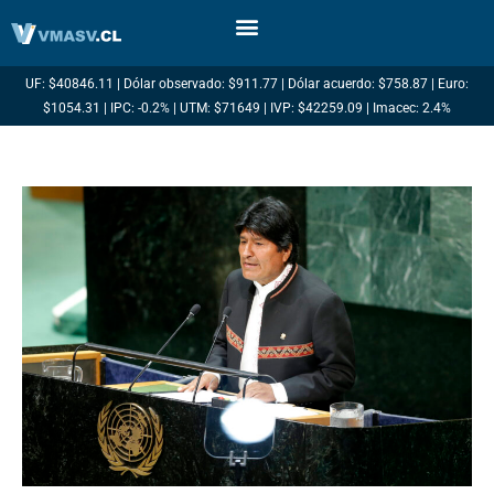
Ir
al
contenido
UF: $40846.11 | Dólar observado: $911.77 | Dólar acuerdo: $758.87 | Euro:
$1054.31 | IPC: -0.2% | UTM: $71649 | IVP: $42259.09 | Imacec: 2.4%