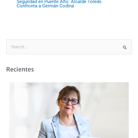
Seguridad en Puente Alto: Alcalde Toledo
Confronta a Germán Codina
B
u
s
Recientes
c
a
r
p
o
r
: