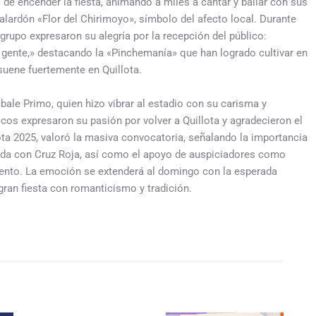
de encender la fiesta, animando a miles a cantar y bailar con sus
galardón «Flor del Chirimoyo», símbolo del afecto local. Durante
 grupo expresaron su alegría por la recepción del público:
gente,» destacando la «Pinchemanía» que han logrado cultivar en
suene fuertemente en Quillota.
ale Primo, quien hizo vibrar al estadio con su carisma y
sicos expresaron su pasión por volver a Quillota y agradecieron el
lota 2025, valoró la masiva convocatoria, señalando la importancia
ada con Cruz Roja, así como el apoyo de auspiciadores como
vento. La emoción se extenderá al domingo con la esperada
ran fiesta con romanticismo y tradición.