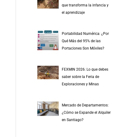
r
que transforma la infancia y
p
el aprendizaje
o
r
Portabilidad Numérica: ¿Por
:
Qué Más del 95% de las
Portaciones Son Móviles?
FEXMIN 2026: Lo que debes
saber sobre la Feria de
Exploraciones y Minas
Mercado de Departamentos:
¿Cómo se Expande el Alquiler
en Santiago?