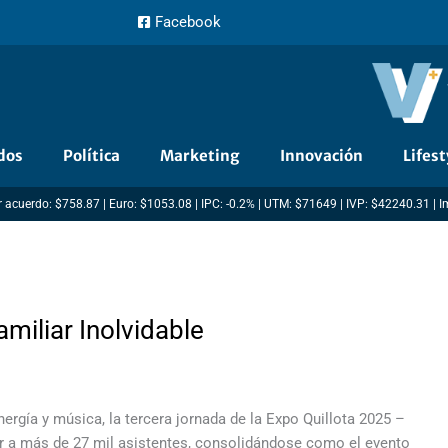
Facebook
dos
Política
Marketing
Innovación
Lifest
 acuerdo: $758.87 | Euro: $1053.08 | IPC: -0.2% | UTM: $71649 | IVP: $42240.31 | 
miliar Inolvidable
ergía y música, la tercera jornada de la Expo Quillota 2025 –
unir a más de 27 mil asistentes, consolidándose como el evento