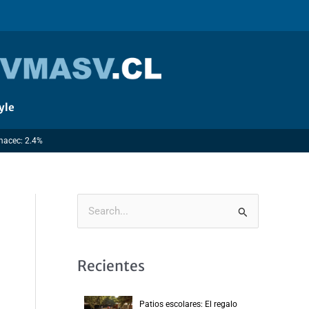
yle
Imacec: 2.4%
B
u
s
Recientes
c
a
Patios escolares: El regalo