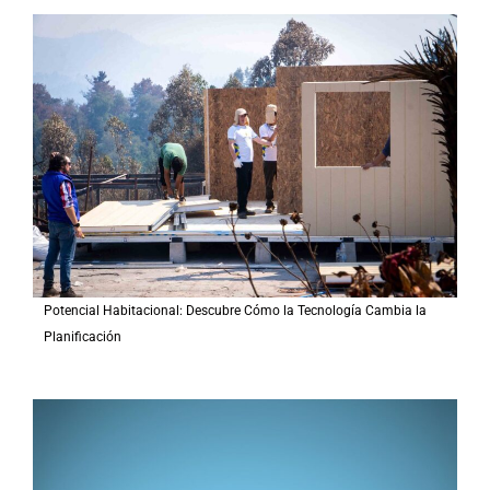
a
r
p
o
r
:
Potencial Habitacional: Descubre Cómo la Tecnología Cambia la
Planificación