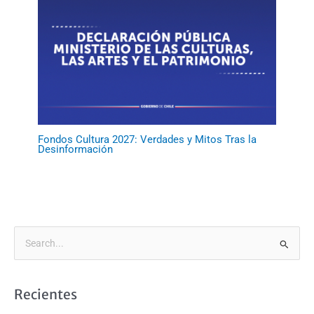
Fondos Cultura 2027: Verdades y Mitos Tras la
Desinformación
B
u
s
Recientes
c