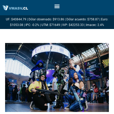
Ir
al
contenido
UF: $40844.79 | Dólar observado: $913.86 | Dólar acuerdo: $758.87 | Euro:
$1053.08 | IPC: -0.2% | UTM: $71649 | IVP: $42253.33 | Imacec: 2.4%