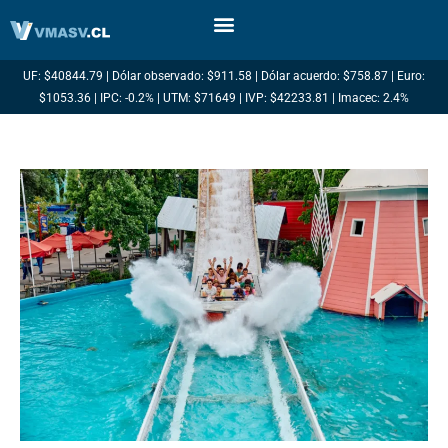
Ir
al
contenido
UF: $40844.79 | Dólar observado: $911.58 | Dólar acuerdo: $758.87 | Euro:
$1053.36 | IPC: -0.2% | UTM: $71649 | IVP: $42233.81 | Imacec: 2.4%