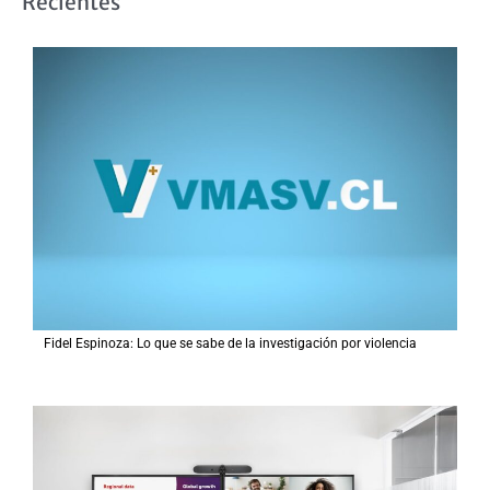
Recientes
c
a
r
p
o
r
:
Fidel Espinoza: Lo que se sabe de la investigación por violencia