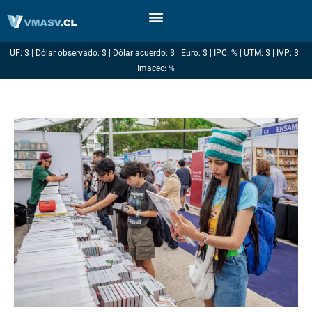
Ir
al
contenido
UF: $ | Dólar observado: $ | Dólar acuerdo: $ | Euro: $ | IPC: % | UTM: $ | IVP: $ |
Imacec: %