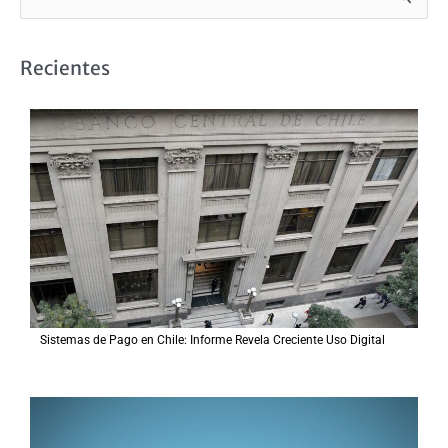
u
s
Recientes
c
a
r
p
o
r
:
Sistemas de Pago en Chile: Informe Revela Creciente Uso Digital