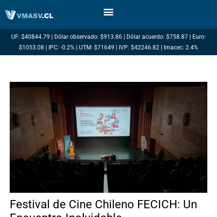
Ir
al
contenido
UF: $40844.79 | Dólar observado: $913.86 | Dólar acuerdo: $758.87 | Euro:
$1053.08 | IPC: -0.2% | UTM: $71649 | IVP: $42246.82 | Imacec: 2.4%
Festival de Cine Chileno FECICH: Un