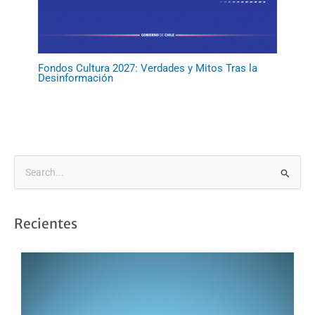
Fondos Cultura 2027: Verdades y Mitos Tras la
Desinformación
B
u
s
Recientes
c
a
r
p
o