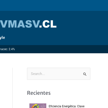
yle
Imacec: 2.4%
B
u
s
Recientes
c
a
Eficiencia Energética: Clave