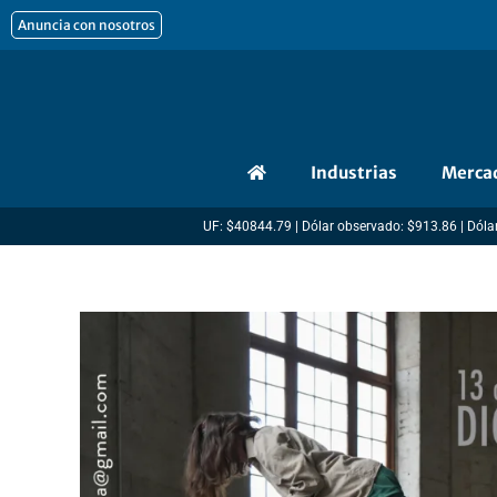
Ir
Anuncia con nosotros
al
contenido
Industrias
Merca
UF: $40844.79 | Dólar observado: $913.86 | Dólar