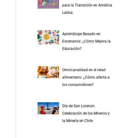
r
para la Transición en América
p
Latina
o
r
Aprendizaje Basado en
:
Escenarios: ¿Cómo Mejora la
Educación?
Omnicanalidad en el retail
alimentario: ¿Cómo afecta a
los consumidores?
Día de San Lorenzo:
Celebración de los Mineros y
la Minería en Chile