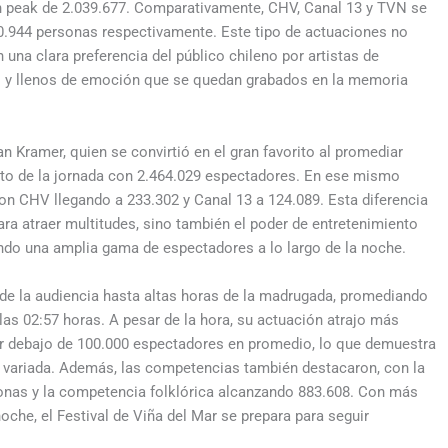
n peak de 2.039.677. Comparativamente, CHV, Canal 13 y TVN se
0.944 personas respectivamente. Este tipo de actuaciones no
n una clara preferencia del público chileno por artistas de
s y llenos de emoción que se quedan grabados en la memoria
n Kramer, quien se convirtió en el gran favorito al promediar
lto de la jornada con 2.464.029 espectadores. En ese mismo
con CHV llegando a 233.302 y Canal 13 a 124.089. Esta diferencia
ara atraer multitudes, sino también el poder de entretenimiento
yendo una amplia gama de espectadores a lo largo de la noche.
 de la audiencia hasta altas horas de la madrugada, promediando
as 02:57 horas. A pesar de la hora, su actuación atrajo más
r debajo de 100.000 espectadores en promedio, lo que demuestra
a variada. Además, las competencias también destacaron, con la
nas y la competencia folklórica alcanzando 883.608. Con más
he, el Festival de Viña del Mar se prepara para seguir