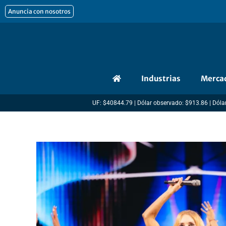
Ir
Anuncia con nosotros
al
contenido
Industrias
Merca
UF: $40844.79 | Dólar observado: $913.86 | Dólar