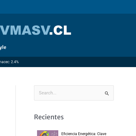
yle
Imacec: 2.4%
B
u
s
Recientes
c
a
Eficiencia Energética: Clave