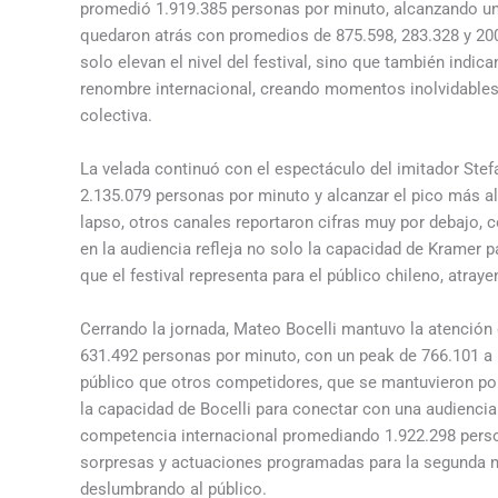
promedió 1.919.385 personas por minuto, alcanzando u
quedaron atrás con promedios de 875.598, 283.328 y 20
solo elevan el nivel del festival, sino que también indica
renombre internacional, creando momentos inolvidable
colectiva.
La velada continuó con el espectáculo del imitador Stefa
2.135.079 personas por minuto y alcanzar el pico más a
lapso, otros canales reportaron cifras muy por debajo, 
en la audiencia refleja no solo la capacidad de Kramer p
que el festival representa para el público chileno, atra
Cerrando la jornada, Mateo Bocelli mantuvo la atención
631.492 personas por minuto, con un peak de 766.101 a l
público que otros competidores, que se mantuvieron po
la capacidad de Bocelli para conectar con una audienci
competencia internacional promediando 1.922.298 perso
sorpresas y actuaciones programadas para la segunda noc
deslumbrando al público.