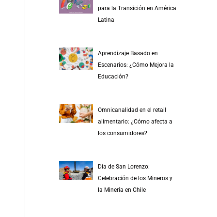
r
para la Transición en América
p
Latina
o
r
Aprendizaje Basado en
:
Escenarios: ¿Cómo Mejora la
Educación?
Omnicanalidad en el retail
alimentario: ¿Cómo afecta a
los consumidores?
Día de San Lorenzo:
Celebración de los Mineros y
la Minería en Chile