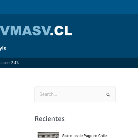
yle
Imacec: 2.4%
B
u
s
Recientes
c
a
Sistemas de Pago en Chile: