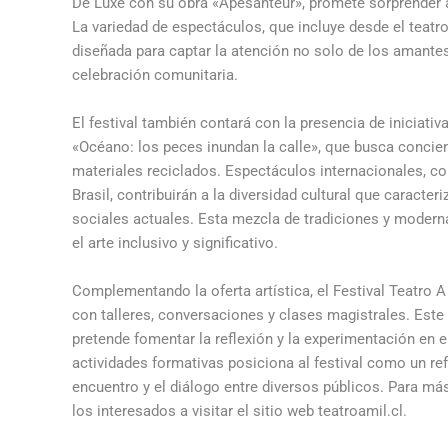
De Luxe con su obra «Apesanteur», promete sorprender a
La variedad de espectáculos, que incluye desde el teatro 
diseñada para captar la atención no solo de los amantes 
celebración comunitaria.
El festival también contará con la presencia de iniciat
«Océano: los peces inundan la calle», que busca concie
materiales reciclados. Espectáculos internacionales, com
Brasil, contribuirán a la diversidad cultural que caracter
sociales actuales. Esta mezcla de tradiciones y moderna
el arte inclusivo y significativo.
Complementando la oferta artística, el Festival Teatro A
con talleres, conversaciones y clases magistrales. Este 
pretende fomentar la reflexión y la experimentación en 
actividades formativas posiciona al festival como un re
encuentro y el diálogo entre diversos públicos. Para más
los interesados a visitar el sitio web teatroamil.cl.