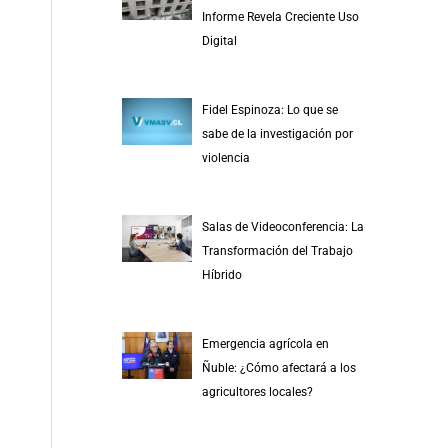
r
Informe Revela Creciente Uso
p
Digital
o
r
Fidel Espinoza: Lo que se
:
sabe de la investigación por
violencia
Salas de Videoconferencia: La
Transformación del Trabajo
Híbrido
Emergencia agrícola en
Ñuble: ¿Cómo afectará a los
agricultores locales?