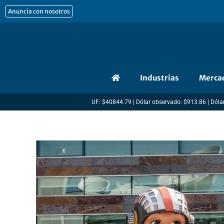
Ir
Anuncia con nosotros
al
contenido
Industrias
Merca
UF: $40844.79 | Dólar observado: $913.86 | Dólar