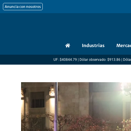
Ir
Anuncia con nosotros
al
contenido
Industrias
Merca
UF: $40844.79 | Dólar observado: $913.86 | Dólar