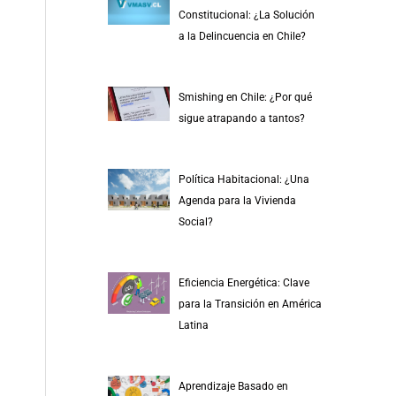
r
Constitucional: ¿La Solución
p
a la Delincuencia en Chile?
o
r
Smishing en Chile: ¿Por qué
:
sigue atrapando a tantos?
Política Habitacional: ¿Una
Agenda para la Vivienda
Social?
Eficiencia Energética: Clave
para la Transición en América
Latina
Aprendizaje Basado en