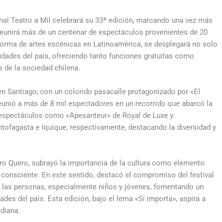
cional Teatro a Mil celebrará su 33ª edición, marcando una vez más
 reunirá más de un centenar de espectáculos provenientes de 20
taforma de artes escénicas en Latinoamérica, se desplegará no solo
udades del país, ofreciendo tanto funciones gratuitas como
s de la sociedad chilena.
 en Santiago, con un colorido pasacalle protagonizado por «El
eunió a más de 8 mil espectadores en un recorrido que abarcó la
 espectáculos como «Apesanteur» de Royal de Luxe y
tofagasta e Iquique, respectivamente, destacando la diversidad y
ro Quero, subrayó la importancia de la cultura como elemento
 consciente. En este sentido, destacó el compromiso del festival
as las personas, especialmente niños y jóvenes, fomentando un
des del país. Esta edición, bajo el lema «Sí importa», aspira a
idiana.