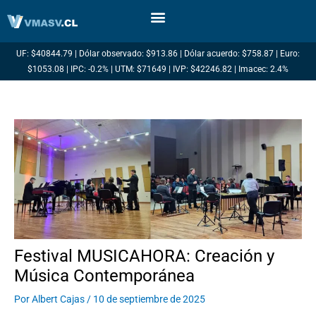
Ir
al
contenido
UF: $40844.79 | Dólar observado: $913.86 | Dólar acuerdo: $758.87 | Euro:
$1053.08 | IPC: -0.2% | UTM: $71649 | IVP: $42246.82 | Imacec: 2.4%
Festival MUSICAHORA: Creación y
Música Contemporánea
Por
Albert Cajas
/
10 de septiembre de 2025