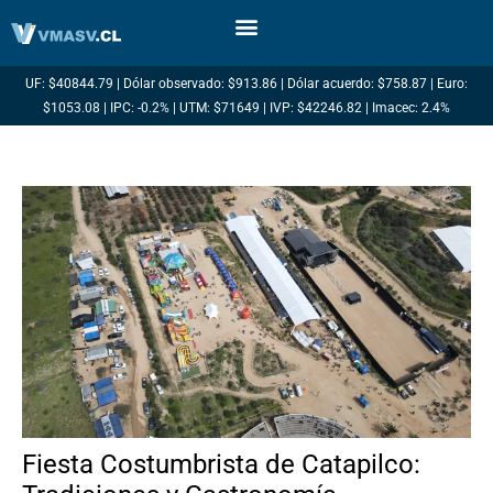
Ir
al
contenido
UF: $40844.79 | Dólar observado: $913.86 | Dólar acuerdo: $758.87 | Euro:
$1053.08 | IPC: -0.2% | UTM: $71649 | IVP: $42246.82 | Imacec: 2.4%
Fiesta Costumbrista de Catapilco: