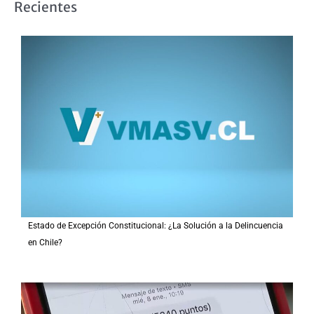
Recientes
c
a
r
p
o
r
:
Estado de Excepción Constitucional: ¿La Solución a la Delincuencia
en Chile?