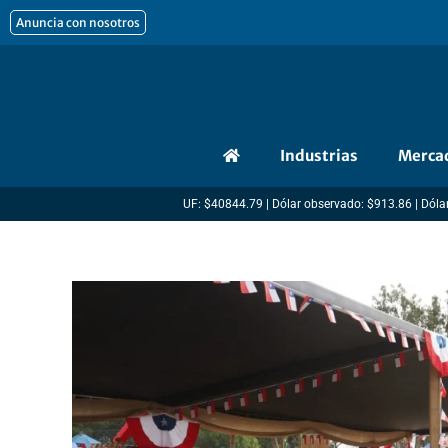
Ir
Anuncia con nosotros
al
contenido
Industrias
Merca
UF: $40844.79 | Dólar observado: $913.86 | Dólar