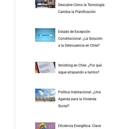
r
Descubre Cómo la Tecnología
p
Cambia la Planificación
o
r
Estado de Excepción
:
Constitucional: ¿La Solución
a la Delincuencia en Chile?
Smishing en Chile: ¿Por qué
sigue atrapando a tantos?
Política Habitacional: ¿Una
Agenda para la Vivienda
Social?
Eficiencia Energética: Clave