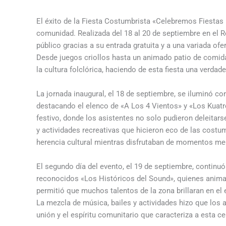
El éxito de la Fiesta Costumbrista «Celebremos Fiestas P
comunidad. Realizada del 18 al 20 de septiembre en el Re
público gracias a su entrada gratuita y a una variada ofe
Desde juegos criollos hasta un animado patio de comidas
la cultura folclórica, haciendo de esta fiesta una verdade
La jornada inaugural, el 18 de septiembre, se iluminó co
destacando el elenco de «A Los 4 Vientos» y «Los Kuatre
festivo, donde los asistentes no solo pudieron deleita
y actividades recreativas que hicieron eco de las cost
herencia cultural mientras disfrutaban de momentos me
El segundo día del evento, el 19 de septiembre, continu
reconocidos «Los Históricos del Sound», quienes animar
permitió que muchos talentos de la zona brillaran en el
La mezcla de música, bailes y actividades hizo que los a
unión y el espíritu comunitario que caracteriza a esta ce