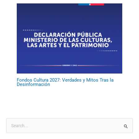
Fondos Cultura 2027: Verdades y Mitos Tras la
Desinformación
B
u