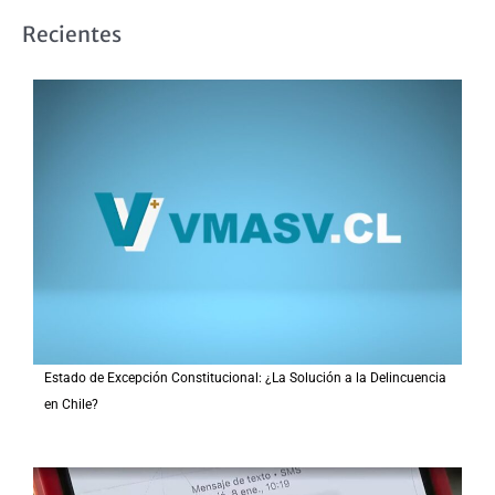
s
Recientes
c
a
r
p
o
r
:
Estado de Excepción Constitucional: ¿La Solución a la Delincuencia
en Chile?