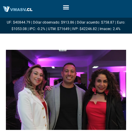
Ir
al
contenido
UF: $40844.79 | Dólar observado: $913.86 | Dólar acuerdo: $758.87 | Euro:
$1053.08 | IPC: -0.2% | UTM: $71649 | IVP: $42246.82 | Imacec: 2.4%