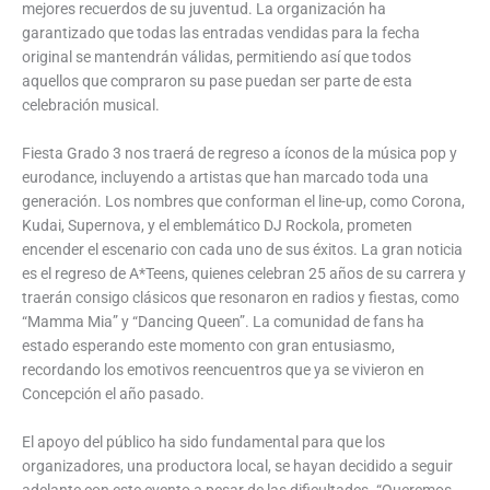
mejores recuerdos de su juventud. La organización ha
garantizado que todas las entradas vendidas para la fecha
original se mantendrán válidas, permitiendo así que todos
aquellos que compraron su pase puedan ser parte de esta
celebración musical.
Fiesta Grado 3 nos traerá de regreso a íconos de la música pop y
eurodance, incluyendo a artistas que han marcado toda una
generación. Los nombres que conforman el line-up, como Corona,
Kudai, Supernova, y el emblemático DJ Rockola, prometen
encender el escenario con cada uno de sus éxitos. La gran noticia
es el regreso de A*Teens, quienes celebran 25 años de su carrera y
traerán consigo clásicos que resonaron en radios y fiestas, como
“Mamma Mia” y “Dancing Queen”. La comunidad de fans ha
estado esperando este momento con gran entusiasmo,
recordando los emotivos reencuentros que ya se vivieron en
Concepción el año pasado.
El apoyo del público ha sido fundamental para que los
organizadores, una productora local, se hayan decidido a seguir
adelante con este evento a pesar de las dificultades. “Queremos