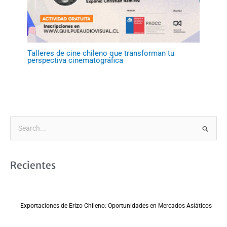
Talleres de cine chileno que transforman tu
perspectiva cinematográfica
B
u
s
Recientes
c
a
r
Exportaciones de Erizo Chileno: Oportunidades en Mercados Asiáticos
p
o