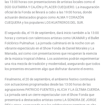
las 13:00 horas con presentaciones de artistas locales como el
DÚO GUITARRA Y CAJÓN y PLACER CUEQUERO. La inauguración
oficial de la Fonda se llevará a cabo a las 19:00 horas, donde
actuarán destacados grupos como ALMA Y CORAZÓN
CUEQUERA y los populares LOS KUATREROS DEL SUR.
El segundo día, el 19 de septiembre, dará inicio también a la 13:00
horas y contará con talentosos artistas como UKAMAR y el Ballet
Folclórico Pulmahue. La jornada culminará en la noche con un
vibrante espectáculo en el Show Fonda de Daniel Morales y La
Manada, así como con presentaciones que recuperan la esencia
de la música tropical chilena. Los asistentes podrán experimentar
una rica mezcla de tradición y modernidad, asegurando que todos
los presentes encuentren algo que disfrutar durante el evento.
Finalmente, el 20 de septiembre, el ambiente festivo continuará
con actuaciones programadas desde las 13:00 horas de las
agrupaciones PATRICIO FUENTES y ALICIA Y LA ÚLTIMA CUERDA.
La jornada será un cierre espectacular con el Show Fonda que
presentará a destacados artistas como LA SONORA DE JORGE
REY y otros, asegurando que las celebraciones terminen en alto,