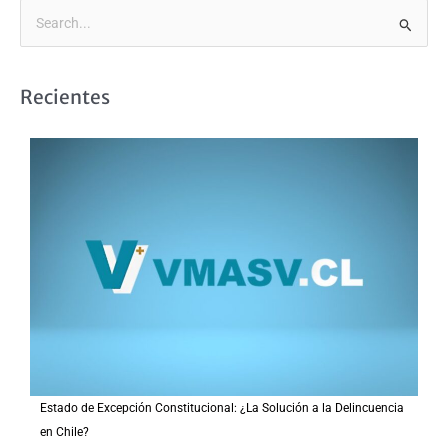
B
u
s
Recientes
c
a
r
p
o
r
:
Estado de Excepción Constitucional: ¿La Solución a la Delincuencia
en Chile?