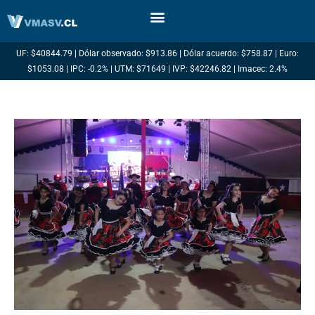
Ir
al
contenido
UF: $40844.79 | Dólar observado: $913.86 | Dólar acuerdo: $758.87 | Euro:
$1053.08 | IPC: -0.2% | UTM: $71649 | IVP: $42246.82 | Imacec: 2.4%