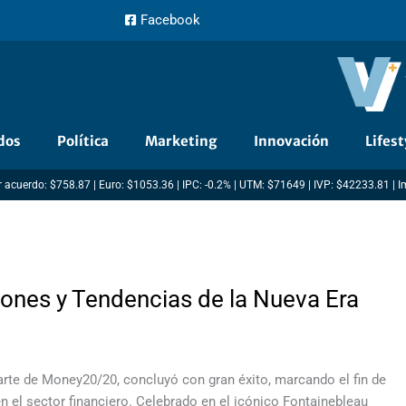
Facebook
dos
Política
Marketing
Innovación
Lifest
 acuerdo: $758.87 | Euro: $1053.36 | IPC: -0.2% | UTM: $71649 | IVP: $42233.81 | 
ones y Tendencias de la Nueva Era
rte de Money20/20, concluyó con gran éxito, marcando el fin de
en el sector financiero. Celebrado en el icónico Fontainebleau