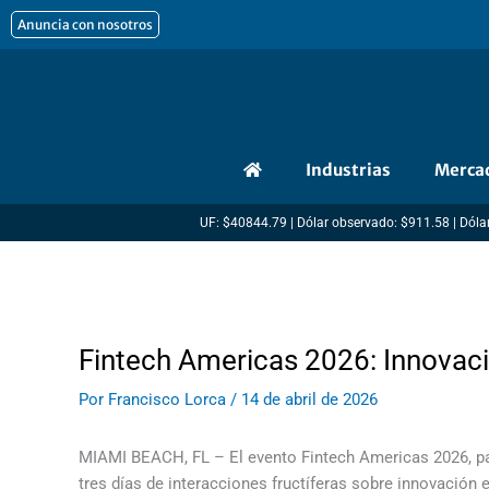
Ir
Anuncia con nosotros
al
contenido
Industrias
Merca
UF: $40844.79 | Dólar observado: $911.58 | Dólar
Fintech Americas 2026: Innovaci
Por
Francisco Lorca
/
14 de abril de 2026
MIAMI BEACH, FL – El evento Fintech Americas 2026, pa
tres días de interacciones fructíferas sobre innovación 