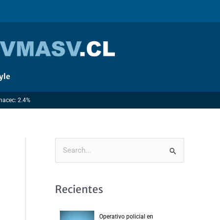
yle
Imacec: 2.4%
B
u
s
Recientes
c
a
Operativo policial en