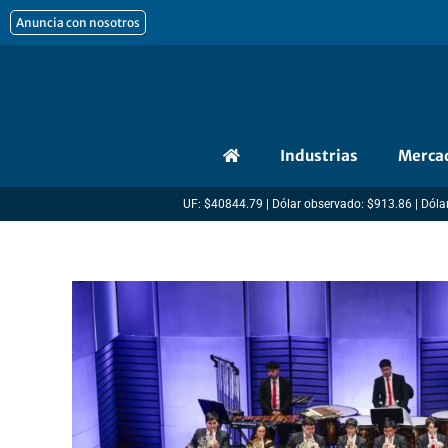
Ir
Anuncia con nosotros
al
contenido
Industrias
Merca
UF: $40844.79 | Dólar observado: $913.86 | Dólar