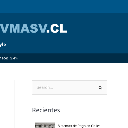
yle
Imacec: 2.4%
B
u
s
Recientes
c
a
Sistemas de Pago en Chile: