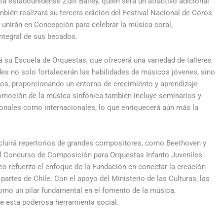
ta estadounidense Zuill Bailey, quien será un atractivo adicional
bién realizará su tercera edición del Festival Nacional de Coros
e unirán en Concepción para celebrar la música coral,
ntegral de sus becados.
á su Escuela de Orquestas, que ofrecerá una variedad de talleres
des no solo fortalecerán las habilidades de músicos jóvenes, sino
los, proporcionando un entorno de crecimiento y aprendizaje
omoción de la música sinfónica también incluye seminarios y
onales como internacionales, lo que enriquecerá aún más la
ncluirá repertorios de grandes compositores, como Beethoven y
l Concurso de Composición para Orquestas Infanto Juveniles
 refuerza el enfoque de la Fundación en conectar la creación
partes de Chile. Con el apoyo del Ministerio de las Culturas, las
 como un pilar fundamental en el fomento de la música,
e esta poderosa herramienta social.