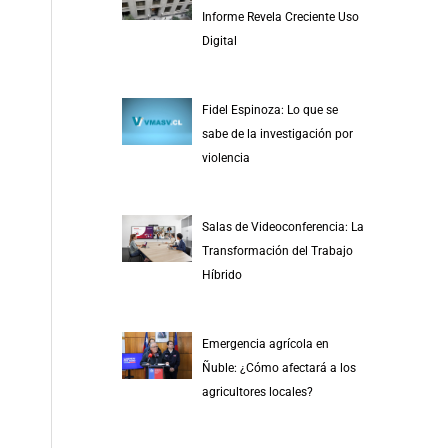
r
Informe Revela Creciente Uso
p
Digital
o
r
Fidel Espinoza: Lo que se
:
sabe de la investigación por
violencia
Salas de Videoconferencia: La
Transformación del Trabajo
Híbrido
Emergencia agrícola en
Ñuble: ¿Cómo afectará a los
agricultores locales?