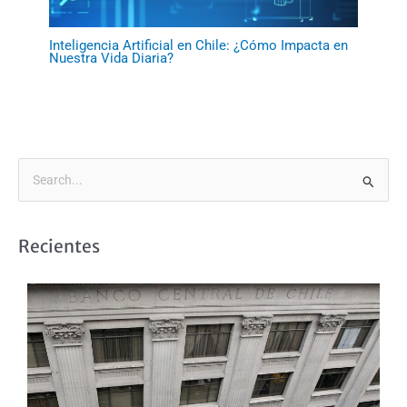
Inteligencia Artificial en Chile: ¿Cómo Impacta en
Nuestra Vida Diaria?
B
u
s
Recientes
c
a
r
p
o
r
: