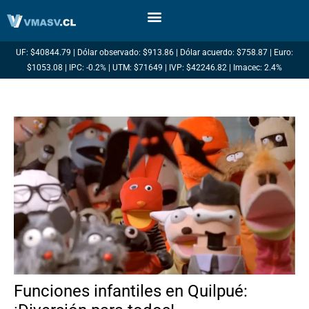
Ir
al
contenido
UF: $40844.79 | Dólar observado: $913.86 | Dólar acuerdo: $758.87 | Euro:
$1053.08 | IPC: -0.2% | UTM: $71649 | IVP: $42246.82 | Imacec: 2.4%
Funciones infantiles en Quilpué: