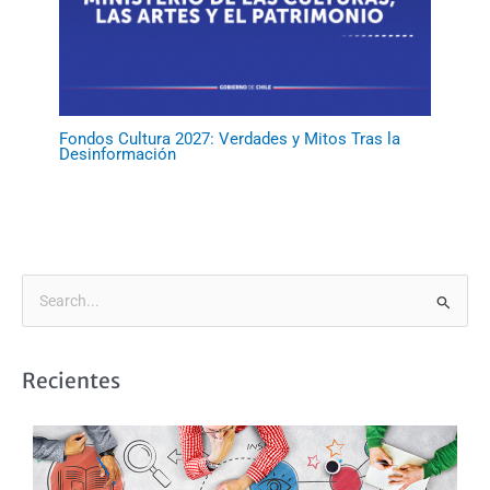
Fondos Cultura 2027: Verdades y Mitos Tras la
Desinformación
B
u
s
Recientes
c
a
r
p