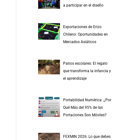
r
a participar en el diseño
p
o
Exportaciones de Erizo
r
Chileno: Oportunidades en
:
Mercados Asiáticos
Patios escolares: El regalo
que transforma la infancia y
el aprendizaje
Portabilidad Numérica: ¿Por
Qué Más del 95% de las
Portaciones Son Móviles?
FEXMIN 2026: Lo que debes