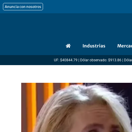
Ir
Anuncia con nosotros
al
contenido
Industrias
Merca
UF: $40844.79 | Dólar observado: $913.86 | Dólar