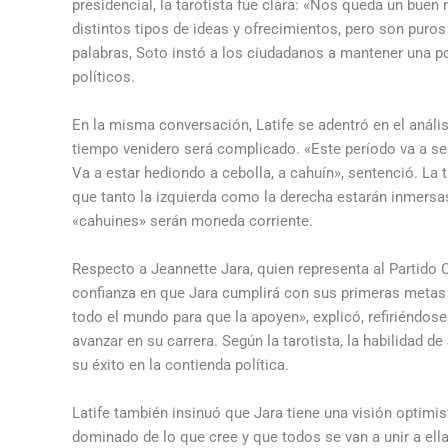
presidencial, la tarotista fue clara: «Nos queda un buen
distintos tipos de ideas y ofrecimientos, pero son puros
palabras, Soto instó a los ciudadanos a mantener una po
políticos.
En la misma conversación, Latife se adentró en el análi
tiempo venidero será complicado. «Este período va a ser 
Va a estar hediondo a cebolla, a cahuín», sentenció. La t
que tanto la izquierda como la derecha estarán inmersas
«cahuines» serán moneda corriente.
Respecto a Jeannette Jara, quien representa al Partido
confianza en que Jara cumplirá con sus primeras metas 
todo el mundo para que la apoyen», explicó, refiriéndose
avanzar en su carrera. Según la tarotista, la habilidad
su éxito en la contienda política.
Latife también insinuó que Jara tiene una visión optimi
dominado de lo que cree y que todos se van a unir a ell