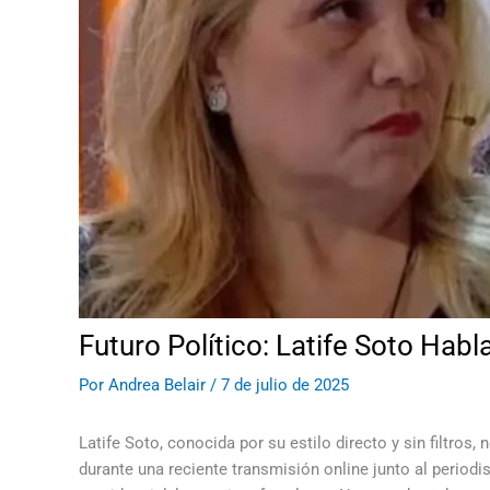
Futuro Político: Latife Soto Hab
Por
Andrea Belair
/
7 de julio de 2025
Latife Soto, conocida por su estilo directo y sin filtros,
durante una reciente transmisión online junto al perio