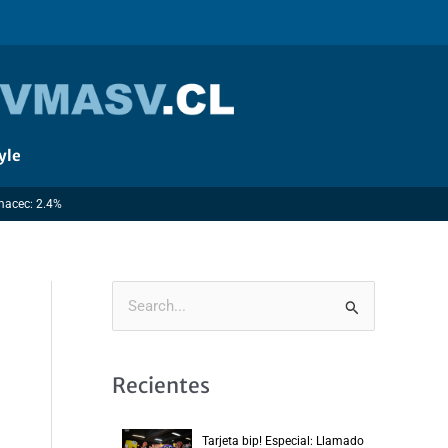
yle
Imacec: 2.4%
B
u
s
Recientes
c
a
Tarjeta bip! Especial: Llamado