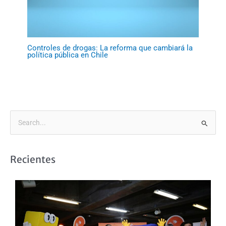
Controles de drogas: La reforma que cambiará la
política pública en Chile
B
u
s
Recientes
c
a
r
p
o