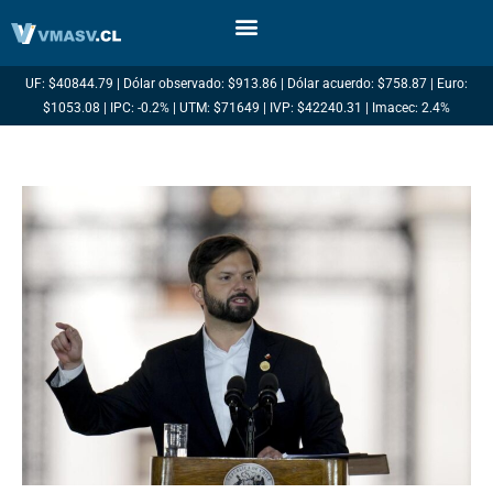
Ir
al
contenido
UF: $40844.79 | Dólar observado: $913.86 | Dólar acuerdo: $758.87 | Euro:
$1053.08 | IPC: -0.2% | UTM: $71649 | IVP: $42240.31 | Imacec: 2.4%