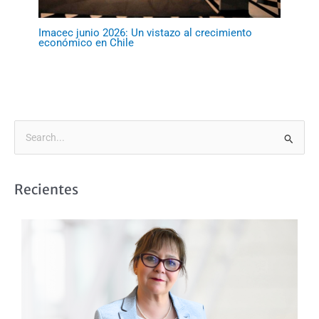
Imacec junio 2026: Un vistazo al crecimiento
económico en Chile
B
u
s
Recientes
c
a
r
p
o
r
: