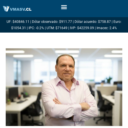
Ir
al
contenido
UF: $40846.11 | Dólar observado: $911.77 | Dólar acuerdo: $758.87 | Euro:
$1054.31 | IPC: -0.2% | UTM: $71649 | IVP: $42259.09 | Imacec: 2.4%