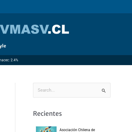
yle
Imacec: 2.4%
B
u
s
Recientes
c
a
Asociación Chilena de