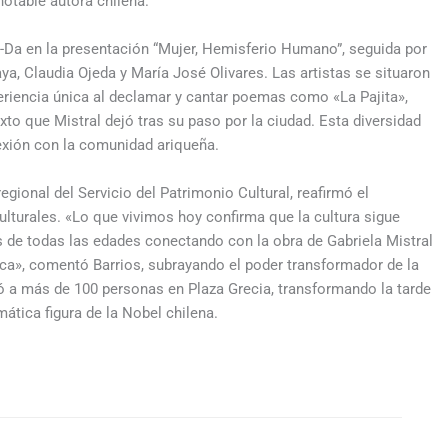
 notable autora chilena.
da-Da en la presentación “Mujer, Hemisferio Humano”, seguida por
a, Claudia Ojeda y María José Olivares. Las artistas se situaron
eriencia única al declamar y cantar poemas como «La Pajita»,
to que Mistral dejó tras su paso por la ciudad. Esta diversidad
nexión con la comunidad ariqueña.
regional del Servicio del Patrimonio Cultural, reafirmó el
lturales. «Lo que vivimos hoy confirma que la cultura sigue
s de todas las edades conectando con la obra de Gabriela Mistral
ca», comentó Barrios, subrayando el poder transformador de la
ió a más de 100 personas en Plaza Grecia, transformando la tarde
ática figura de la Nobel chilena.