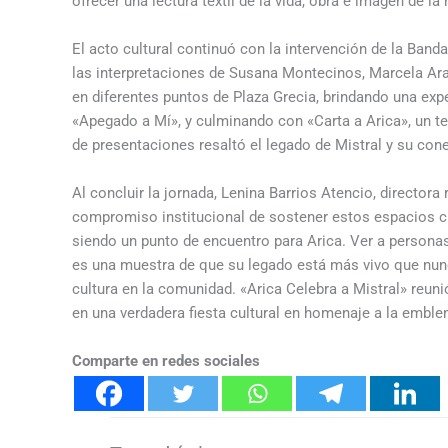
ofrecer una lectura textil de la vida, obra e imagen de la
El acto cultural continuó con la intervención de la Ban
las interpretaciones de Susana Montecinos, Marcela Aray
en diferentes puntos de Plaza Grecia, brindando una exp
«Apegado a Mí», y culminando con «Carta a Arica», un tex
de presentaciones resaltó el legado de Mistral y su co
Al concluir la jornada, Lenina Barrios Atencio, directora 
compromiso institucional de sostener estos espacios cu
siendo un punto de encuentro para Arica. Ver a persona
es una muestra de que su legado está más vivo que nun
cultura en la comunidad. «Arica Celebra a Mistral» reun
en una verdadera fiesta cultural en homenaje a la emblem
Comparte en redes sociales