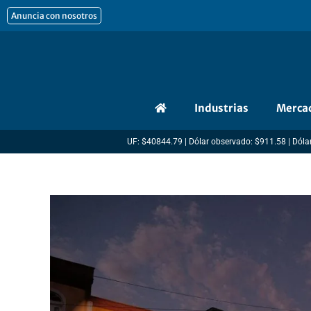
Ir
Anuncia con nosotros
al
contenido
Industrias
Merca
UF: $40844.79 | Dólar observado: $911.58 | Dólar