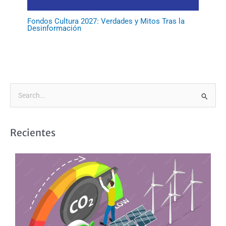
Fondos Cultura 2027: Verdades y Mitos Tras la
Desinformación
B
u
s
Recientes
c
a
r
p
o
r
: