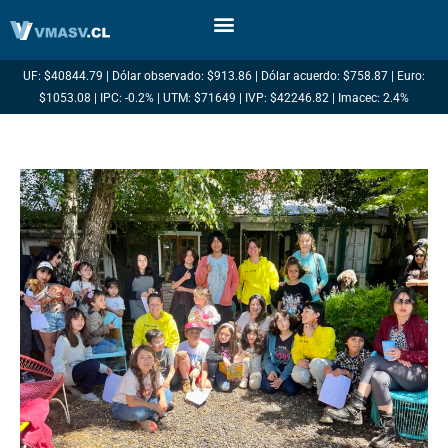
Ir
al
contenido
UF: $40844.79 | Dólar observado: $913.86 | Dólar acuerdo: $758.87 | Euro:
$1053.08 | IPC: -0.2% | UTM: $71649 | IVP: $42246.82 | Imacec: 2.4%