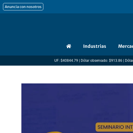
Ir
Anuncia con nosotros
al
contenido
Industrias
Merca
UF: $40844.79 | Dólar observado: $913.86 | Dólar