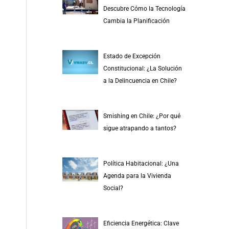
r
Descubre Cómo la Tecnología
p
Cambia la Planificación
o
r
Estado de Excepción
:
Constitucional: ¿La Solución
a la Delincuencia en Chile?
Smishing en Chile: ¿Por qué
sigue atrapando a tantos?
Política Habitacional: ¿Una
Agenda para la Vivienda
Social?
Eficiencia Energética: Clave